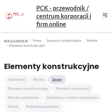
PCK - przewodnik /
centrum korporacji i
firm online
pck.szczecin.pl
Firmy
Surowce i półprodukty
Metale
Elementy konstrukcyjne
Elementy konstrukcyjne
Aluminium
Blachy
Druty
Elementy konstrukcyjne
Metale i rudy metali
Metale szlachetne
Metalowa stolarka budowlana
Miedź
Nakładanie powłok