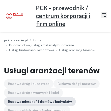
PCK - przewodnik /
centrum korporacji i
firm online
pck.szczecin.pl
Firmy
Budownictwo, usługi i materiały budowlane
Usługi budowlano-remontowe
Usługi aranżacji terenów
Usługi aranżacji terenów
Budowa dróg i autostrad
Budowa dróg i mostów
Budowa dróg szynowych i kolei
Budowa mieszkań i domów / budynków
Budowa obiektów inżynierii wodnej