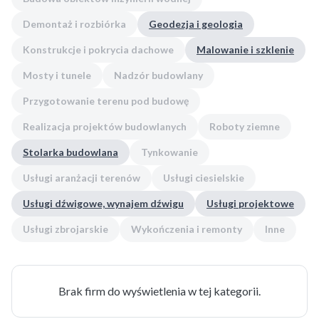
Demontaż i rozbiórka
Geodezja i geologia
Konstrukcje i pokrycia dachowe
Malowanie i szklenie
Mosty i tunele
Nadzór budowlany
Przygotowanie terenu pod budowę
Realizacja projektów budowlanych
Roboty ziemne
Stolarka budowlana
Tynkowanie
Usługi aranżacji terenów
Usługi ciesielskie
Usługi dźwigowe, wynajem dźwigu
Usługi projektowe
Usługi zbrojarskie
Wykończenia i remonty
Inne
Brak firm do wyświetlenia w tej kategorii.