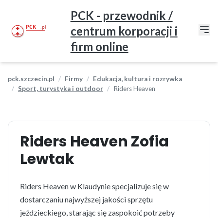
PCK - przewodnik /
centrum korporacji i
firm online
pck.szczecin.pl
Firmy
Edukacja, kultura i rozrywka
Sport, turystyka i outdoor
Riders Heaven
Riders Heaven Zofia
Lewtak
Riders Heaven w Klaudynie specjalizuje się w
dostarczaniu najwyższej jakości sprzętu
jeździeckiego, starając się zaspokoić potrzeby