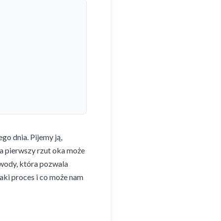
o dnia. Pijemy ją,
a pierwszy rzut oka może
 wody, która pozwala
taki proces i co może nam