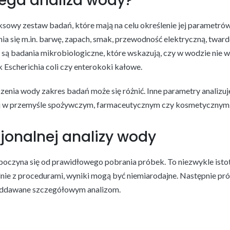
ega analiza wody?
sowy zestaw badań, które mają na celu określenie jej parametró
ia się m.in. barwę, zapach, smak, przewodność elektryczną, twar
są badania mikrobiologiczne, które wskazują, czy w wodzie nie w
 Escherichia coli czy enterokoki kałowe.
enia wody zakres badań może się różnić. Inne parametry analizuje 
j w przemyśle spożywczym, farmaceutycznym czy kosmetycznym
jonalnej analizy wody
oczyna się od prawidłowego pobrania próbek. To niezwykle istot
nie z procedurami, wyniki mogą być niemiarodajne. Następnie prób
poddawane szczegółowym analizom.