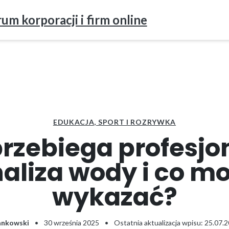
um korporacji i firm online
EDUKACJA, SPORT I ROZRYWKA
przebiega profesjo
aliza wody i co m
wykazać?
ankowski
•
30 września 2025
•
Ostatnia aktualizacja wpisu: 25.07.