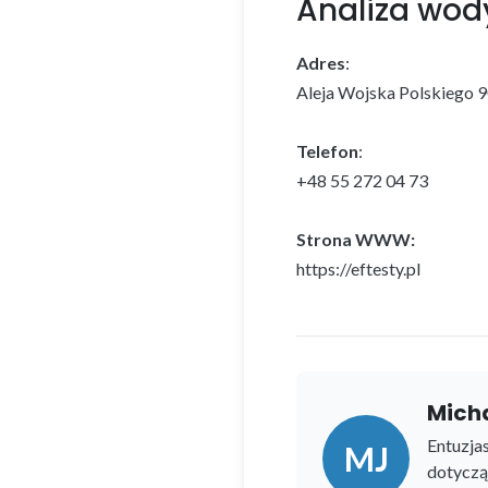
Analiza wody
Adres
:
Aleja Wojska Polskiego 
Telefon
:
+48 55 272 04 73
Strona WWW:
https://eftesty.pl
Mich
Entuzja
MJ
dotycząc