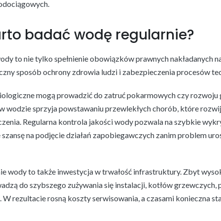
wodociągowych.
rto badać wodę regularnie?
dy to nie tylko spełnienie obowiązków prawnych nakładanych na
zny sposób ochrony zdrowia ludzi i zabezpieczenia procesów te
ologiczne mogą prowadzić do zatruć pokarmowych czy rozwoju gr
w wodzie sprzyja powstawaniu przewlekłych chorób, które rozwijaj
czenia. Regularna kontrola jakości wody pozwala na szybkie wykr
e szansę na podjęcie działań zapobiegawczych zanim problem ur
ie wody to także inwestycja w trwałość infrastruktury. Zbyt wys
dzą do szybszego zużywania się instalacji, kotłów grzewczych, 
W rezultacie rosną koszty serwisowania, a czasami konieczna st