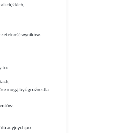
li ciężkich,
rzetelność wyników.
 to:
iach,
óre mogą być groźne dla
mentów,
iltracyjnych po