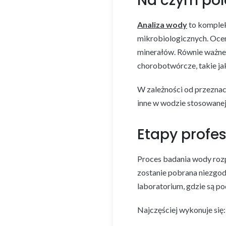
Na czym pol
Analiza wody
to komplek
mikrobiologicznych. Ocen
minerałów. Równie ważne 
chorobotwórcze, takie jak
W zależności od przeznacz
inne w wodzie stosowane
Etapy profes
Proces badania wody rozp
zostanie pobrana niezgod
laboratorium, gdzie są 
Najczęściej wykonuje się: