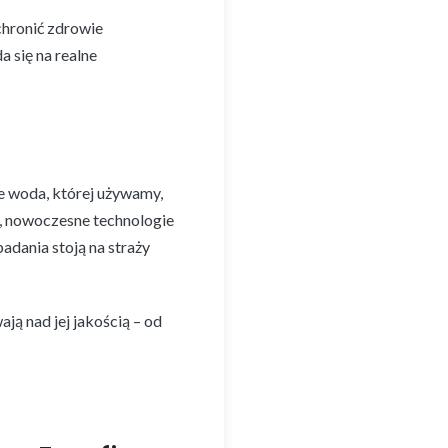
chronić zdrowie
a się na realne
 woda, której używamy,
ą, nowoczesne technologie
adania stoją na straży
ją nad jej jakością – od