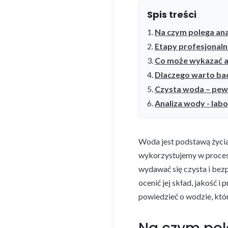
Spis treści
Na czym polega an
Etapy profesjonaln
Co może wykazać a
Dlaczego warto ba
Czysta woda – pew
Analiza wody - lab
Woda jest podstawą życia
wykorzystujemy w procesa
wydawać się czysta i bezp
ocenić jej skład, jakość 
powiedzieć o wodzie, któ