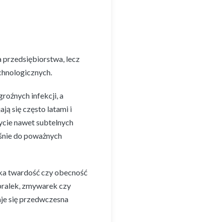
 przedsiębiorstwa, lecz
chnologicznych.
oźnych infekcji, a
ą się często latami i
ycie nawet subtelnych
ośnie do poważnych
oka twardość czy obecność
pralek, zmywarek czy
aje się przedwczesna