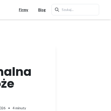
Firmy
Blog
nalna
oże
2026
•
4 minuty