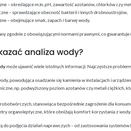
ne – określające m.in. pH, zawartość azotanów, chlorków czy meta
zne – sprawdzające obecność bakterii i innych drobnoustrojów,
zne – obejmujące smak, zapach i barwę wody.
wany zgodnie z obowiązującymi normami prawnymi, co gwarantuje 
azać analiza wody?
ody
może ujawnić wiele istotnych informacji. Najczęstsze problemy
dy, powodująca osadzanie się kamienia w instalacjach i urządzen
iczne, np. podwyższony poziom azotanów czy metali ciężkich, kt
orobotwórczych, stanowiąca bezpośrednie zagrożenie dla konsu
ry organoleptyczne, które obniżają komfort korzystania z wody.
 do podjęcia działań naprawczych – od zastosowania systemów f