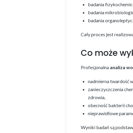
badania fizykochemicz
badania mikrobiologic
badania organoleptyc
Cały proces jest realizo
Co może wyk
Profesjonalna
analiza w
nadmierna twardość wo
zanieczyszczenia chem
zdrowia,
obecność bakterii ch
nieprawidłowe paramet
Wyniki badań są podstawą