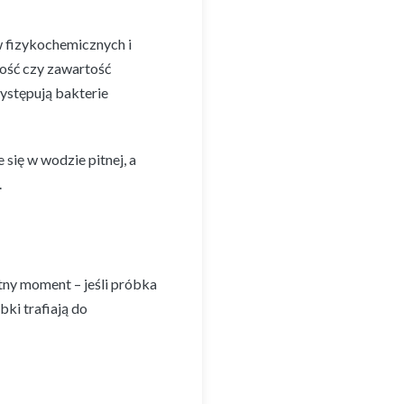
w fizykochemicznych i
dość czy zawartość
ystępują bakterie
się w wodzie pitnej, a
.
ny moment – jeśli próbka
ki trafiają do