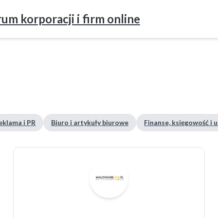
um korporacji i firm online
eklama i PR
Biuro i artykuły biurowe
Finanse, księgowość i 