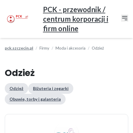
PCK - przewodnik /
centrum korporacji i
firm online
pck.szczecin.pl
Firmy
Moda i akcesoria
Odzież
Odzież
Odzież
Biżuteria i zegarki
Obuwie, torby i galanteria