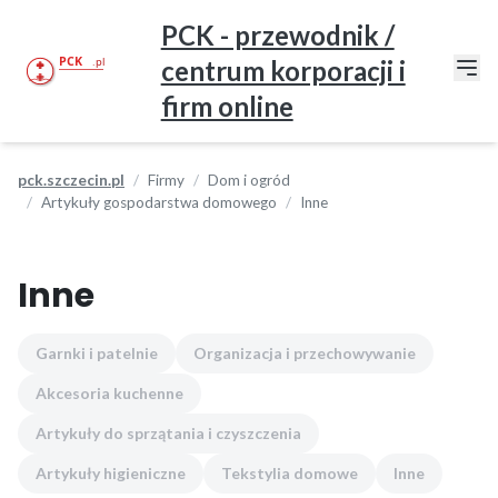
PCK - przewodnik /
centrum korporacji i
firm online
pck.szczecin.pl
Firmy
Dom i ogród
Artykuły gospodarstwa domowego
Inne
Inne
Garnki i patelnie
Organizacja i przechowywanie
Akcesoria kuchenne
Artykuły do sprzątania i czyszczenia
Artykuły higieniczne
Tekstylia domowe
Inne