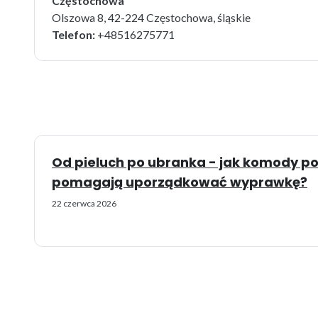
Częstochowa
Olszowa 8, 42-224 Częstochowa, śląskie
Telefon:
+48516275771
Od pieluch po ubranka - jak komody po
pomagają uporządkować wyprawkę?
22 czerwca 2026