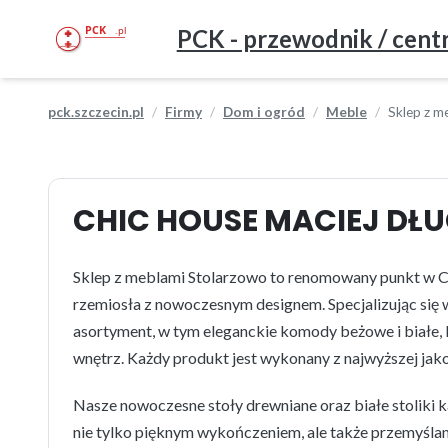
PCK - przewodnik / centr
pck.szczecin.pl
Firmy
Dom i ogród
Meble
Sklep z m
CHIC HOUSE MACIEJ DŁ
Sklep z meblami Stolarzowo to renomowany punkt w Cz
rzemiosła z nowoczesnym designem. Specjalizując się w
asortyment, w tym eleganckie komody beżowe i białe, 
wnętrz. Każdy produkt jest wykonany z najwyższej jako
Nasze nowoczesne stoły drewniane oraz białe stoliki k
nie tylko pięknym wykończeniem, ale także przemyśla