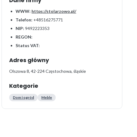
Dane firmy
WWW:
https://stolarzowo.pl/
Telefon:
+48516275771
NIP:
9492223353
REGON:
Status VAT:
Adres główny
Olszowa 8, 42-224 Częstochowa, śląskie
Kategorie
Dom i ogród
Meble