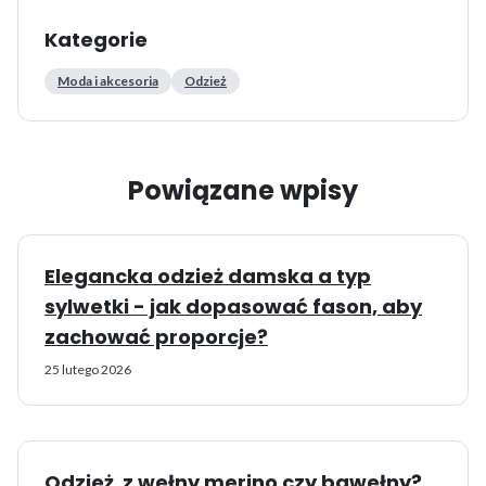
Kategorie
Moda i akcesoria
Odzież
Powiązane wpisy
Elegancka odzież damska a typ
sylwetki - jak dopasować fason, aby
zachować proporcje?
25 lutego 2026
Odzież z wełny merino czy bawełny?