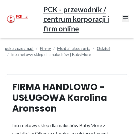
PCK - przewodnik /
centrum korporacji i
firm online
pck.szczecin.pl
Firmy
Moda i akcesoria
Odzież
Internetowy sklep dla maluchów | BabyMore
FIRMA HANDLOWO -
USŁUGOWA Karolina
Aronsson
Internetowy sklep dla maluchów BabyMore z
siedzibą w Olkuszu oferuje szeroki asortyment