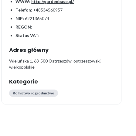
WWW:
http://gardenbase.pl/
Telefon:
+48534560957
NIP:
6221365074
REGON:
Status VAT:
Adres główny
Wieluńska 1, 63-500 Ostrzeszów, ostrzeszowski,
wielkopolskie
Kategorie
Rolnictwo i ogrodnictwo