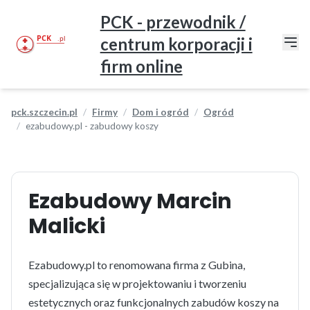
PCK - przewodnik /
centrum korporacji i
firm online
pck.szczecin.pl
Firmy
Dom i ogród
Ogród
ezabudowy.pl - zabudowy koszy
Ezabudowy Marcin
Malicki
Ezabudowy.pl to renomowana firma z Gubina,
specjalizująca się w projektowaniu i tworzeniu
estetycznych oraz funkcjonalnych zabudów koszy na