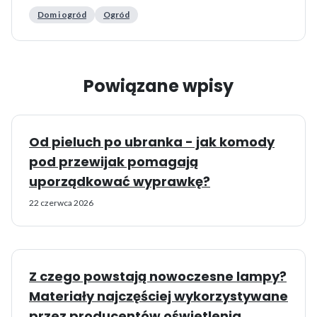
Dom i ogród
Ogród
Powiązane wpisy
Od pieluch po ubranka - jak komody
pod przewijak pomagają
uporządkować wyprawkę?
22 czerwca 2026
Z czego powstają nowoczesne lampy?
Materiały najczęściej wykorzystywane
przez producentów oświetlenia