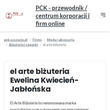
PCK - przewodnik /
centrum korporacji i
firm online
pck.szczecin.pl
Firmy
Moda i akcesoria
Biżuteria i zegarki
el arte biżuteria
el arte biżuteria
Ewelina Kwiecień-
Jabłońska
El Arte Biżuteria to renomowana marka
specjalizująca się w tworzeniu ręcznie robionej