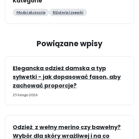
Kategorie
Moda i akcesoria
Biżuteria i zegarki
Powiązane wpisy
Elegancka odzież damska a typ
sylwetki - jak dopasować fason, aby
zachować proporcje?
25 lutego 2026
Odzież z wełny merino czy bawełny?
Wybór dla skóry wrażliwej i na co