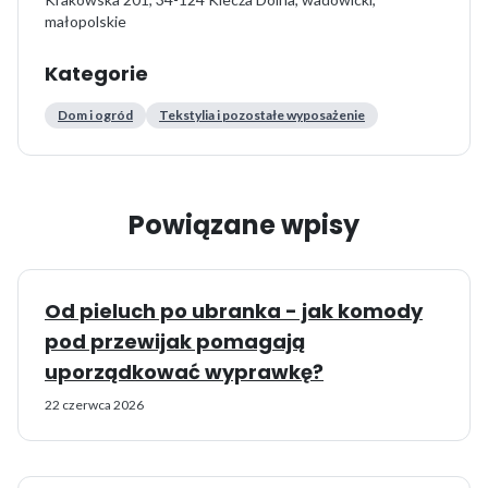
małopolskie
Kategorie
Dom i ogród
Tekstylia i pozostałe wyposażenie
Powiązane wpisy
Od pieluch po ubranka - jak komody
pod przewijak pomagają
uporządkować wyprawkę?
22 czerwca 2026