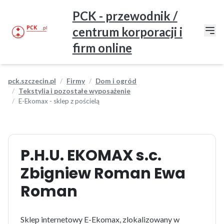
PCK - przewodnik /
centrum korporacji i
firm online
pck.szczecin.pl
Firmy
Dom i ogród
Tekstylia i pozostałe wyposażenie
E-Ekomax - sklep z pościelą
P.H.U. EKOMAX s.c.
Zbigniew Roman Ewa
Roman
Sklep internetowy E-Ekomax, zlokalizowany w