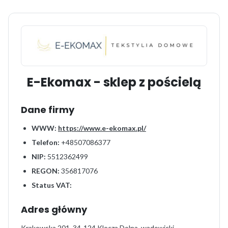
E-Ekomax - sklep z pościelą
Dane firmy
WWW:
https://www.e-ekomax.pl/
Telefon:
+48507086377
NIP:
5512362499
REGON:
356817076
Status VAT:
Adres główny
Krakowska 201, 34-124 Klecza Dolna, wadowicki,