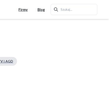
Firmy
Blog
V i AGD