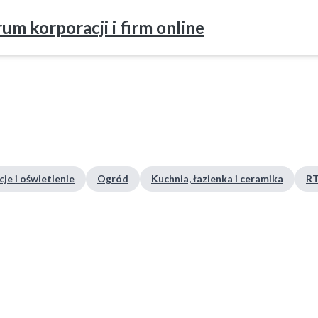
um korporacji i firm online
je i oświetlenie
Ogród
Kuchnia, łazienka i ceramika
RT