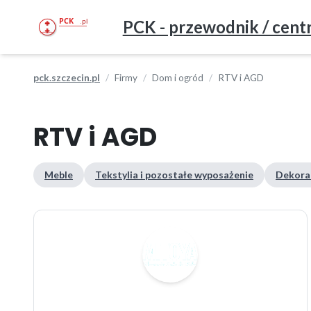
PCK - przewodnik / centr
pck.szczecin.pl
Firmy
Dom i ogród
RTV i AGD
RTV i AGD
Meble
Tekstylia i pozostałe wyposażenie
Dekorac